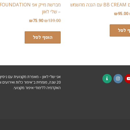
 מהשמש
מברשת מייק אפ NDATION
– שלי לאון
₪
95.00
₪
75.90
₪
139.00
ף לסל
הוסף לסל
אני שלי לאון – מאפרת מקצועית עם ניסיו
20 שנה, מומחית ב־איפור כלות ואירועים ו
Contact
Instagram
YouTu
F
האקדמיה ללימודי איפור מקצועי.