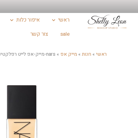
ראשי
איפור כלות
sale
צור קשר
ראשי
»
חנות
»
מייק אפ
»
nars-מייק-אפ לייט רפלקטינג