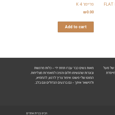
FLAT FOU
פריימר 4 K
₪
0.00
Add to cart
ן של מעל
מאות נשים כבר עברו תחת ידי – כלות מרגשות
מייסדת
ובוגרות שהגשימו חלום והפכו למאפרות מצליחות.
המוטו שלי פשוט: איפור צריך לרגש, להחמיא,
ולהישאר איתך – גם ברגעים הגדולים וגם בלב.
ויביט
בניית אתרים