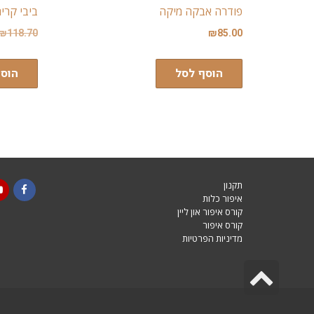
פודרה אבקה מיקה
ביבי קרים BB CREAM עם הגנה
₪
118.70
₪
85.00
הוסף לסל
הוס
תקנון
איפור כלות
be
acebook
קורס איפור און ליין
קורס איפור
מדיניות הפרטיות
גלילה
לראש