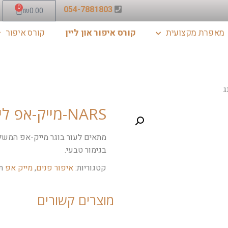
0
054-7881803
₪
0.00
מאפרת מקצועית
קורס איפור און ליין
קורס איפור
NARS-מייק-אפ לייט רפלקטינג
מתאים לעור בוגר מייק-אפ המשלב 
בגימור טבעי.
קטגוריות:
איפור פנים
,
מייק אפ
ת
מוצרים קשורים