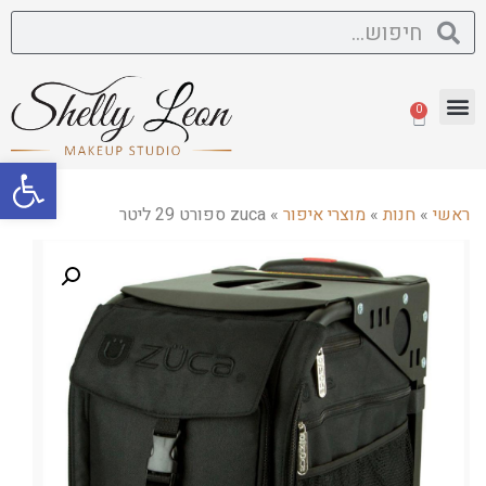
0
פתח סרגל
ראשי
»
חנות
»
מוצרי איפור
»
zuca ספורט 29 ליטר