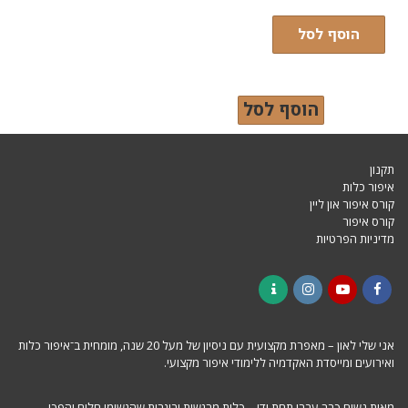
הוסף לסל
הוסף לסל
תקנון
איפור כלות
קורס איפור און ליין
קורס איפור
מדיניות הפרטיות
Contact
Instagram
YouTube
Facebook
אני שלי לאון – מאפרת מקצועית עם ניסיון של מעל 20 שנה, מומחית ב־איפור כלות
ואירועים ומייסדת האקדמיה ללימודי איפור מקצועי.
מאות נשים כבר עברו תחת ידי – כלות מרגשות ובוגרות שהגשימו חלום והפכו