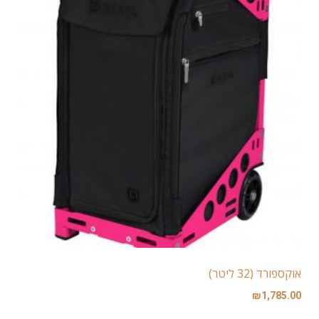
אוקספורד (32 ליטר)
₪
1,785.00