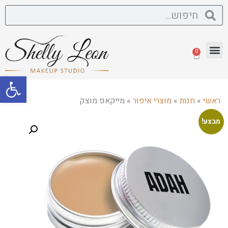
0
פתח סרגל
ראשי
»
חנות
»
מוצרי איפור
»
מייקאפ מוצק
מבצע!