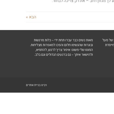
לך מגוון רחב – את רק צריכה לבחור.
הבא »
ן של מעל
מאות נשים כבר עברו תחת ידי – כלות מרגשות
מייסדת
ובוגרות שהגשימו חלום והפכו למאפרות מצליחות.
המוטו שלי פשוט: איפור צריך לרגש, להחמיא,
ולהישאר איתך – גם ברגעים הגדולים וגם בלב.
ויביט
בניית אתרים