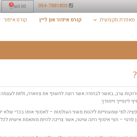
0
054-7881803
₪
0.00
מאפרת מקצועית
קורס איפור און ליין
קורס איפור
?
רוקות ערב, באשר לבחורה אשר רוצה לחשוף את צווארה, ולתת לעצמה מ
ליופייך וייחודך.
ציה למי שמעוניינת ליהנות משני העולמות – לאסוף אותו בכדי שלא יפ
רטי – חצי איסוף הינה שיטה, אשר צריכה להיות מותאמת אישית לכל א