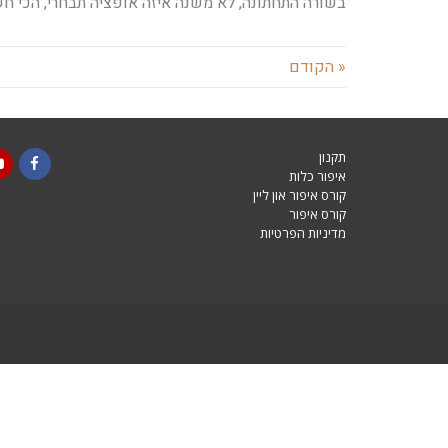
בשורה התחתונה, לא משנה איזה אופציה תבחרי, הכי חש
« הקודם
תקנון
איפור כלות
be
acebook
קורס איפור און ליין
קורס איפור
מדיניות הפרטיות